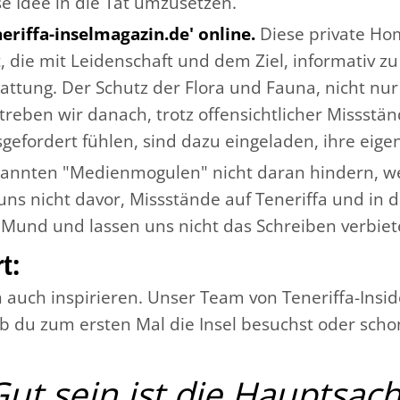
 Idee in die Tat umzusetzen.
eriffa-inselmagazin.de' online.
Diese private Ho
 die mit Leidenschaft und dem Ziel, informativ zu 
attung. Der Schutz der Flora und Fauna, nicht nur
streben wir danach, trotz offensichtlicher Missstä
gefordert fühlen, sind dazu eingeladen, ihre eig
annten "Medienmogulen" nicht daran hindern, weit
ns nicht davor, Missstände auf Teneriffa und in
Mund und lassen uns nicht das Schreiben verbiet
t:
n auch inspirieren. Unser Team von Teneriffa-Ins
ob du zum ersten Mal die Insel besuchst oder schon
Gut sein ist die Hauptsach